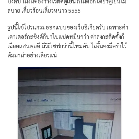
บังคับ ไม่งั้นต้องวางไว้ติดตู้เย็น ก็ไม่ดีอีก เดี๋ยวตู้เย็นไม่
สบาย เดี๋ยวร้อนเดี๋ยวหนาว 5555
รูปนี้ใช้โปรแกรมออกแบบของเว็บอิเกียครับ เฉพาะค่า
เคาเตอร์กะซิงค์ก็ปาไปแปดหมื่นกว่า ค่าส่งกะติดตั้งก็
เฉียดแสนพอดี มีวิธีเซฟกว่านี้ไหมคับ ไม่งั้นคงมีครัวไว้
ต้มมาม่าอย่างเดียวแน่