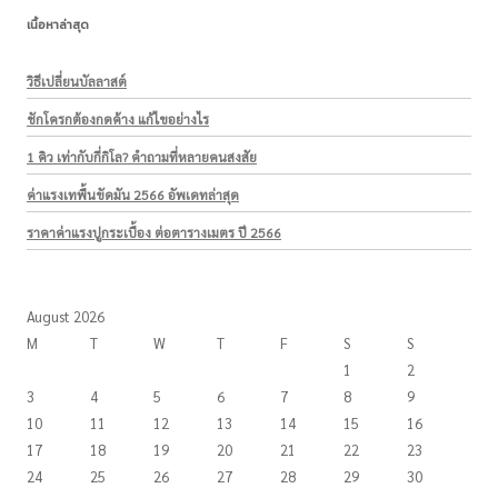
เนื้อหาล่าสุด
วิธีเปลี่ยนบัลลาสต์
ชักโครกต้องกดค้าง แก้ไขอย่างไร
1 คิว เท่ากับกี่กิโล? คำถามที่หลายคนสงสัย
ค่าแรงเทพื้นขัดมัน 2566 อัพเดทล่าสุด
ราคาค่าแรงปูกระเบื้อง ต่อตารางเมตร ปี 2566
August 2026
M
T
W
T
F
S
S
1
2
3
4
5
6
7
8
9
10
11
12
13
14
15
16
17
18
19
20
21
22
23
24
25
26
27
28
29
30