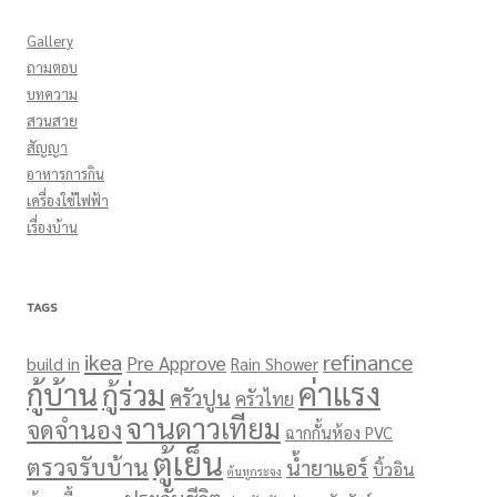
Gallery
ถามตอบ
บทความ
สวนสวย
สัญญา
อาหารการกิน
เครื่องใช้ไฟฟ้า
เรื่องบ้าน
TAGS
ikea
refinance
Pre Approve
build in
Rain Shower
ค่าแรง
กู้บ้าน
กู้ร่วม
ครัวปูน
ครัวไทย
จานดาวเทียม
จดจำนอง
ฉากกั้นห้อง PVC
ตู้เย็น
ตรวจรับบ้าน
น้ำยาแอร์
บิ้วอิน
ต้นหูกระจง