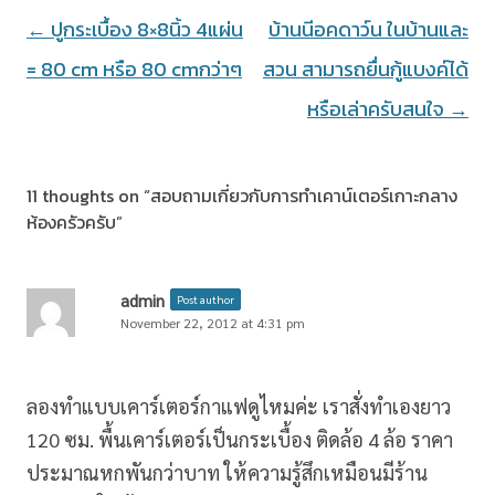
Post
←
ปูกระเบื้อง 8×8นิ้ว 4แผ่น
บ้านนีอคดาว์น ในบ้านและ
navigation
= 80 cm หรือ 80 cmกว่าๆ
สวน สามารถยื่นกู้แบงค์ได้
หรือเล่าครับสนใจ
→
11 thoughts on “
สอบถามเกี่ยวกับการทำเคาน์เตอร์เกาะกลาง
ห้องครัวครับ
”
admin
Post author
November 22, 2012 at 4:31 pm
ลองทำแบบเคาร์เตอร์กาแฟดูไหมค่ะ เราสั่งทำเองยาว
120 ซม. พื้นเคาร์เตอร์เป็นกระเบื้อง ติดล้อ 4 ล้อ ราคา
ประมาณหกพันกว่าบาท ให้ความรู้สึกเหมือนมีร้าน