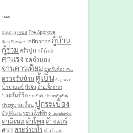
TAGS
ikea
Pre Approve
build in
กู้บ้าน
refinance
Rain Shower
กู้ร่วม
ครัวปูน
ครัวไทย
ค่าแรง
จดจำนอง
จานดาวเทียม
ฉากกั้นห้อง PVC
ตู้เย็น
ตรวจรับบ้าน
ต้นหูกระจง
น้ำยาแอร์
บิ้วอิน
บ้านเอื้ออาทร
ประกันชีวิต
ประชาสัมพันธ์
ประกันภัย
ปูกระเบื้อง
ประตูบานเลื่อน
ระบบไฟฟ้า
ผ้าปูที่นอน
รับเหมาก่อสร้าง
ลามิเนต
ลำโพง
ล้างแอร์
สระว่ายน้ำ
ศาลา
สร้างบ้านเอง