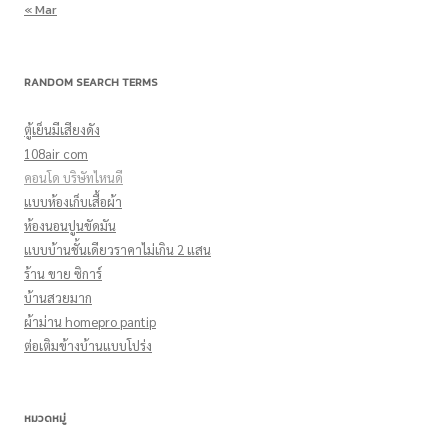
« Mar
RANDOM SEARCH TERMS
ตู้เย็นมีเสียงดัง
108air com
คอนโด บริษัทไหนดี
แบบห้องเก็บเสื้อผ้า
ห้องนอนปูนขัดมัน
แบบบ้านชั้นเดียวราคาไม่เกิน 2 แสน
ร้าน ขาย ซิการ์
บ้านสวยมาก
ผ้าม่าน homepro pantip
ต่อเติมข้างบ้านแบบโปร่ง
หมวดหมู่