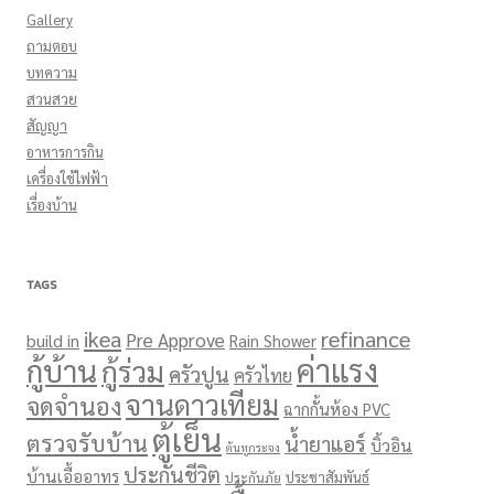
Gallery
ถามตอบ
บทความ
สวนสวย
สัญญา
อาหารการกิน
เครื่องใช้ไฟฟ้า
เรื่องบ้าน
TAGS
ikea
refinance
Pre Approve
build in
Rain Shower
ค่าแรง
กู้บ้าน
กู้ร่วม
ครัวปูน
ครัวไทย
จานดาวเทียม
จดจำนอง
ฉากกั้นห้อง PVC
ตู้เย็น
ตรวจรับบ้าน
น้ำยาแอร์
บิ้วอิน
ต้นหูกระจง
ประกันชีวิต
บ้านเอื้ออาทร
ประชาสัมพันธ์
ประกันภัย