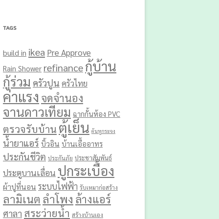
TAGS
ikea
Pre Approve
build in
กู้บ้าน
refinance
Rain Shower
กู้ร่วม
ครัวปูน
ครัวไทย
ค่าแรง
จดจำนอง
จานดาวเทียม
ฉากกั้นห้อง PVC
ตู้เย็น
ตรวจรับบ้าน
ต้นหูกระจง
น้ำยาแอร์
บิ้วอิน
บ้านเอื้ออาทร
ประกันชีวิต
ประชาสัมพันธ์
ประกันภัย
ปูกระเบื้อง
ประตูบานเลื่อน
ระบบไฟฟ้า
ผ้าปูที่นอน
รับเหมาก่อสร้าง
ลามิเนต
ลำโพง
ล้างแอร์
สระว่ายน้ำ
ศาลา
สร้างบ้านเอง