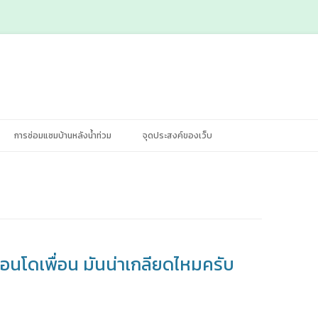
Skip
การซ่อมแซมบ้านหลังน้ำท่วม
จุดประสงค์ของเว็บ
to
content
คอนโดเพื่อน มันน่าเกลียดไหมครับ