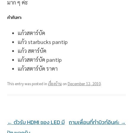
มาก ๆ ค่ะ
คำค้นหา:
แก้วสตาร์บัค
แก้ว starbucks pantip
แก้ว สตาร์บัค
แก้วสตาร์บัค pantip
แก้วสตาร์บัค ราคา
This entry was posted in
เรื่องบ้าน
on
December 12, 2010
.
Post
←
ตัวรับ HDMI ของ LED มี
ถามเพื่อนที่ทำบิวท์อินค่ะ
→
navigation
ปัญหาครับ