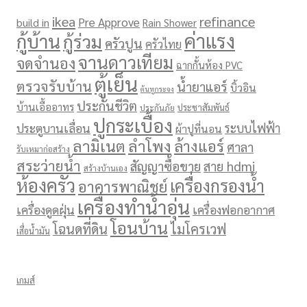
ikea
refinance
Pre Approve
build in
Rain Shower
ค่าแรง
กู้บ้าน
กู้ร่วม
ครัวปูน
ครัวไทย
จานดาวเทียม
จดจำนอง
ฉากกั้นห้อง PVC
ตู้เย็น
ตรวจรับบ้าน
น้ำยาแอร์
บิ้วอิน
ต้นหูกระจง
ประกันชีวิต
บ้านเอื้ออาทร
ประชาสัมพันธ์
ประกันภัย
ปูกระเบื้อง
ประตูบานเลื่อน
ระบบไฟฟ้า
ผ้าปูที่นอน
ลามิเนต
ลำโพง
ล้างแอร์
ศาลา
รับเหมาก่อสร้าง
สระว่ายน้ำ
สัญญาซื้อขาย
สาย hdmi
สร้างบ้านเอง
ห้องครัว
เครื่องกรองน้ำ
อาคารพาณิชย์
เครื่องทำน้ำอุ่น
เครื่องดูดฝุ่น
เครื่องฟอกอากาศ
โอนบ้าน
โฉนดที่ดิน
ไมโครเวฟ
เสื่อน้ำมัน
เกมส์