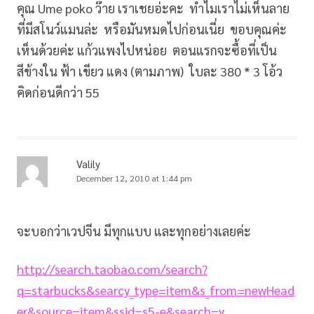
คุณ Ume poko ว๊าย เราเชยอ่ะคะ ทำไมเราไม่เห็นลาย
ที่มีสโนว์แมนล่ะ หรือมันหมดไปก่อนเนี่ย ขอบคุณค่ะ
เห็นด้วยค่ะ แก้วแพงไปหน่อย ตอนแรกจะซื้อที่เป็น
สีข้างใน ฟ้า เขียว แดง (ตามภาพ) ใบละ 380 * 3 โอ้ว
คิดก่อนดีกว่า 55
Valily
December 12, 2010 at 1:44 pm
จะบอกว่าเวปจีน มีทุกแบบ และทุกอย่างเลยค่ะ
http://search.taobao.com/search?
q=starbucks&searcy_type=item&s_from=newHead
er&source=item&ssid=s5-e&search=y