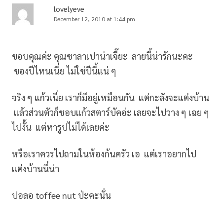
lovelyeve
December 12, 2010 at 1:44 pm
ขอบคุณค่ะ คุณซาลาเปาน่าเจี๊ยะ ลายนี้น่ารักนะคะ
ของปีไหนเนี่ย ไม่ใช่ปีนี้แน่ ๆ
จริง ๆ แก้วเนี่ย เราก็มีอยู่เหมือนกัน แต่กะลังจะแต่งบ้าน
แล้วส่วนตัวก็ชอบแก้วสตาร์บัคอ่ะ เลยจะไปวาง ๆ เฉย ๆ
ไปงั้น แต่หารูปไม่ได้เลยค่ะ
หรือเราควรไปถามในห้องก้นครัว เอ แต่เราอยากไป
แต่งบ้านนี่น่า
ปอลอ toffee nut ป่ะคะนั่น