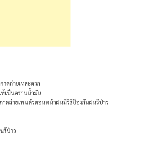
้อากาศถ่ายเทสะดวก
ให้เป็นคราบน้ำมัน
กาศถ่ายเท แล้วตอนหน้าฝนมีวิธีป้องกันฝนรึป่าว
นรึป่าว