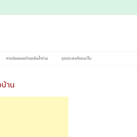
Skip
การซ่อมแซมบ้านหลังน้ำท่วม
จุดประสงค์ของเว็บ
to
content
งบ้าน