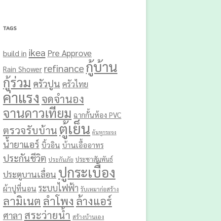
TAGS
ikea
Pre Approve
build in
กู้บ้าน
refinance
Rain Shower
กู้ร่วม
ครัวปูน
ครัวไทย
ค่าแรง
จดจำนอง
จานดาวเทียม
ฉากกั้นห้อง PVC
ตู้เย็น
ตรวจรับบ้าน
ต้นหูกระจง
น้ำยาแอร์
บิ้วอิน
บ้านเอื้ออาทร
ประกันชีวิต
ประชาสัมพันธ์
ประกันภัย
ปูกระเบื้อง
ประตูบานเลื่อน
ระบบไฟฟ้า
ผ้าปูที่นอน
รับเหมาก่อสร้าง
ลามิเนต
ลำโพง
ล้างแอร์
สระว่ายน้ำ
ศาลา
สร้างบ้านเอง