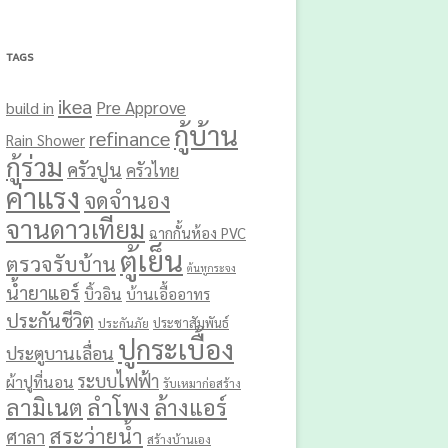
TAGS
ikea
Pre Approve
build in
กู้บ้าน
refinance
Rain Shower
กู้ร่วม
ครัวปูน
ครัวไทย
ค่าแรง
จดจำนอง
จานดาวเทียม
ฉากกั้นห้อง PVC
ตู้เย็น
ตรวจรับบ้าน
ต้นหูกระจง
น้ำยาแอร์
บิ้วอิน
บ้านเอื้ออาทร
ประกันชีวิต
ประชาสัมพันธ์
ประกันภัย
ปูกระเบื้อง
ประตูบานเลื่อน
ระบบไฟฟ้า
ผ้าปูที่นอน
รับเหมาก่อสร้าง
ลามิเนต
ลำโพง
ล้างแอร์
สระว่ายน้ำ
ศาลา
สร้างบ้านเอง