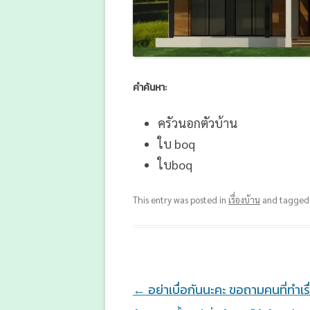
คำค้นหา:
ครัวนอกตัวบ้าน
ใบ boq
ใบboq
This entry was posted in
เรื่องบ้าน
and tagge
Post
←
อย่าเบื่อกันนะคะ ขอถามคนที่ทำเรื่