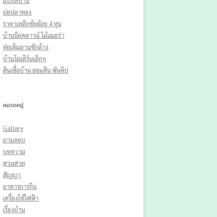
แบบสีบ้าน
บ่อปลาทอง
ราคาเหล็กข้ออ้อย 4 หุน
บ้านน็อคดาวน์ ไม้เฌอร่า
ต่อเติมลานซักล้าง
บ้านโมเดิร์นเล็กๆ
สินเชื่อบ้าน ออมสิน พันทิป
หมวดหมู่
Gallery
ถามตอบ
บทความ
สวนสวย
สัญญา
อาหารการกิน
เครื่องใช้ไฟฟ้า
เรื่องบ้าน